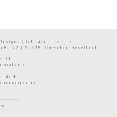
esigns | Inh. Adrian Mädler
raße 72 | 09526 Olbernhau-Haselbach
17:00
ereinbarung
561459
)mcdesigns.de
en.